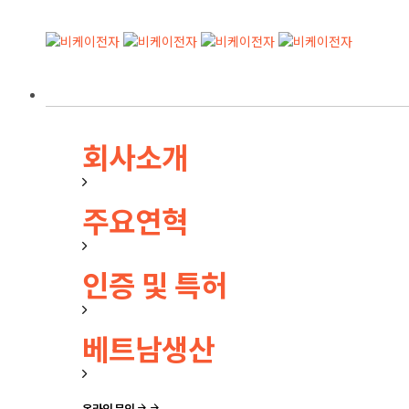
Skip
Skip
links
to
primary
navigation
Skip
기업정보
to
content
회사소개
주요연혁
인증 및 특허
베트남생산