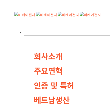
Skip
Skip
links
to
primary
navigation
Skip
기업정보
to
content
회사소개
주요연혁
인증 및 특허
베트남생산