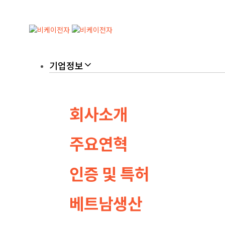
Skip
Skip
links
to
primary
navigation
Skip
기업정보
to
content
회사소개
주요연혁
인증 및 특허
베트남생산