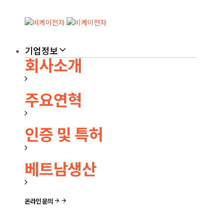
Skip
Skip
links
to
primary
navigation
Skip
기업정보
to
회사소개
content
주요연혁
인증 및 특허
베트남생산
온라인 문의