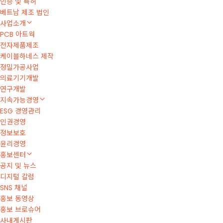
인증 및 특허
베트남 제조 법인
사업소개
PCB 아트웍
전자제품제조
케이블하네스 제작
정밀가공사업
의료기기개발
연구개발
지속가능경영
ESG 경영관리
인권경영
정보보호
윤리경영
홍보센터
공지 및 뉴스
디지털 칼럼
SNS 채널
홍보 동영상
홍보 브로슈어
사내게시판